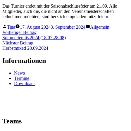
Das Turnier endet mit der Saisonabschlussfeier am 21.09. Alle
Mitglieder, auch die, die nicht an den Vereinsmeisterschaften
teilnehmen möchten, sind herzlich eingeladen mitzufeiern.
Veröffentlicht
Veröffentlicht
Tina
17. August 2024
3. September 2024
Allgemein
von
unter
Beitragsnavigation
Vorheriger
Vorheriger Beitrag
Beitrag:
Sommertennis 2024 (18.07-28.08)
Nächster
Nächster Beitrag
Beitrag:
Herbstmixed 28.09.2024
Informationen
News
Termine
Downloads
Teams