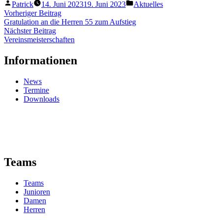
Veröffentlicht
Veröffentlicht
Patrick
14. Juni 2023
19. Juni 2023
Aktuelles
von
unter
Beitragsnavigation
Vorheriger
Vorheriger Beitrag
Beitrag:
Gratulation an die Herren 55 zum Aufstieg
Nächster
Nächster Beitrag
Beitrag:
Vereinsmeisterschaften
Informationen
News
Termine
Downloads
Teams
Teams
Junioren
Damen
Herren