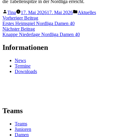
die Tabellenspitze in der Nordliga erreicht.
Veröffentlicht
Veröffentlicht
Tina
17. Mai 2026
17. Mai 2026
Aktuelles
von
unter
Beitragsnavigation
Vorheriger
Vorheriger Beitrag
Beitrag:
Erstes Heimspiel Nordliga Damen 40
Nächster
Nächster Beitrag
Beitrag:
Knappe Niederlage Nordliga Damen 40
Informationen
News
Termine
Downloads
Teams
Teams
Junioren
Damen