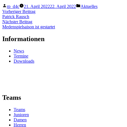
Veröffentlicht
Veröffentlicht
rp_d4c
21. April 2022
22. April 2022
Aktuelles
von
unter
Beitragsnavigation
Vorheriger
Vorheriger Beitrag
Beitrag:
Patrick Rausch
Nächster
Nächster Beitrag
Beitrag:
Medenspielsaison ist gestartet
Informationen
News
Termine
Downloads
Teams
Teams
Junioren
Damen
Herren