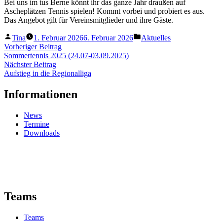
Bei uns im tus Berne könnt ihr das ganze Jahr draußen auf
Ascheplätzen Tennis spielen! Kommt vorbei und probiert es aus.
Das Angebot gilt für Vereinsmitglieder und ihre Gäste.
Veröffentlicht
Veröffentlicht
Tina
1. Februar 2026
6. Februar 2026
Aktuelles
von
unter
Beitragsnavigation
Vorheriger
Vorheriger Beitrag
Beitrag:
Sommertennis 2025 (24.07-03.09.2025)
Nächster
Nächster Beitrag
Beitrag:
Aufstieg in die Regionalliga
Informationen
News
Termine
Downloads
Teams
Teams