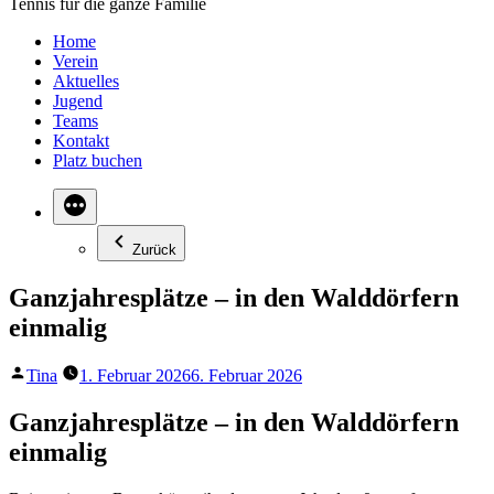
Tennis für die ganze Familie
Home
Verein
Aktuelles
Jugend
Teams
Kontakt
Platz buchen
Zurück
Ganzjahresplätze – in den Walddörfern
einmalig
Veröffentlicht
Tina
1. Februar 2026
6. Februar 2026
von
Ganzjahresplätze – in den Walddörfern
einmalig